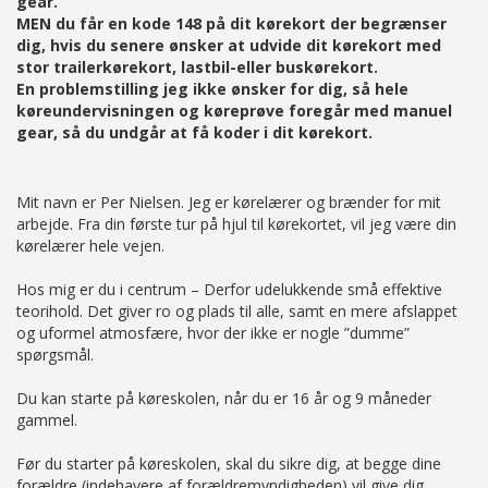
gear.
MEN du får en kode 148 på dit kørekort der begrænser
dig, hvis du senere ønsker at udvide dit kørekort med
stor trailerkørekort, lastbil-eller buskørekort.
En problemstilling jeg ikke ønsker for dig, så hele
køreundervisningen og køreprøve foregår med manuel
gear, så du undgår at få koder i dit kørekort.
Mit navn er Per Nielsen. Jeg er kørelærer og brænder for mit
arbejde. Fra din første tur på hjul til kørekortet, vil jeg være din
kørelærer hele vejen.
Hos mig er du i centrum – Derfor udelukkende små effektive
teorihold. Det giver ro og plads til alle, samt en mere afslappet
og uformel atmosfære, hvor der ikke er nogle ”dumme”
spørgsmål.
Du kan starte på køreskolen, når du er 16 år og 9 måneder
gammel.
Før du starter på køreskolen, skal du sikre dig, at begge dine
forældre (indehavere af forældremyndigheden) vil give dig