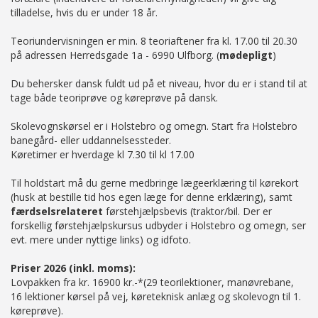
tilladelse, hvis du er under 18 år.
Teoriundervisningen er min. 8 teoriaftener fra kl. 17.00 til 20.30
på adressen Herredsgade 1a - 6990 Ulfborg. (
mødepligt
)
Du behersker dansk fuldt ud på et niveau, hvor du er i stand til at
tage både teoriprøve og køreprøve på dansk.
Skolevognskørsel er i Holstebro og omegn. Start fra Holstebro
banegård- eller uddannelsessteder.
Køretimer er hverdage kl 7.30 til kl 17.00
Til holdstart må du gerne medbringe lægeerklæring til kørekort
(husk at bestille tid hos egen læge for denne erklæring), samt
færdselsrelateret
førstehjælpsbevis (traktor/bil. Der er
forskellig førstehjælpskursus udbyder i Holstebro og omegn, ser
evt. mere under nyttige links) og idfoto.
Priser 2026 (inkl. moms):
Lovpakken fra kr. 16900 kr.-*(29 teorilektioner, manøvrebane,
16 lektioner kørsel på vej, køreteknisk anlæg og skolevogn til 1.
køreprøve).